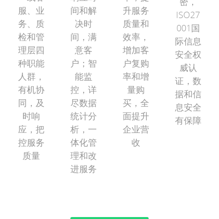
密，
服、业
间和解
升服务
ISO27
务、质
决时
质量和
001国
检和管
间，满
效率，
际信息
理层四
意客
增加客
安全权
种职能
户；智
户复购
威认
人群，
能监
率和增
证，数
有机协
控，详
量购
据和信
同，及
尽数据
买，全
息安全
时响
统计分
面提升
有保障
应，把
析，一
企业营
控服务
体化管
收
质量
理和改
进服务