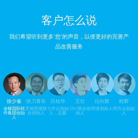
客户怎么说
我们希望听到更多“您”的声音，以便更好的完善产
品改善服务
徐少春
快刀青衣
吕桂华
王壮
任向辉
程辉
金蝶国际软
罗辑思维联
七牛云创始
36kr联合创
明道创始人
同方云创始
件集团创始
合创始人
人，总裁
始人
人
人