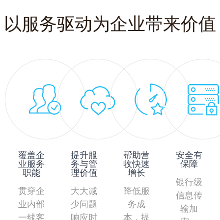
以服务驱动为企业带来价值
覆盖企
提升服
帮助营
安全有
业服务
务与管
收快速
保障
职能
理价值
增长
银行级
贯穿企
大大减
降低服
信息传
业内部
少问题
务成
输加
一线客
响应时
本，提