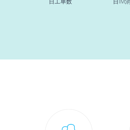
日工单数
日IM