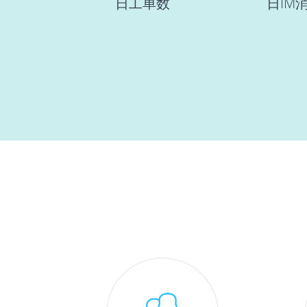
日工单数
日IM