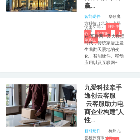
赢...
智能硬件
华歌魔
方科技（北京）有限
使用功能：
呼叫中
公司
心
IM客服
工
在“互联网+”及大数据
单系统
时代，传统家居正发
生着翻天覆地的变
化，智能硬件、移动
应用以及互联网+...
九爱科技牵手
逸创云客服
云客服助力电
商企业构建“人
性...
智能硬件
杭州九
爱科技有限公司