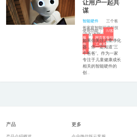
让用户一起共
谋
智能硬件
三个爸
爸家庭智能环境科技
使用功能：
IM客
(北京)有限公司
服
网页客服组
如果你关注儿童净化
件
工单系
器，你一定知道“三
统
个爸爸”。作为一家
专注于儿童健康成长
相关的智能硬件的
创...
产品
更多
产品介绍概览
企业微信版云客服