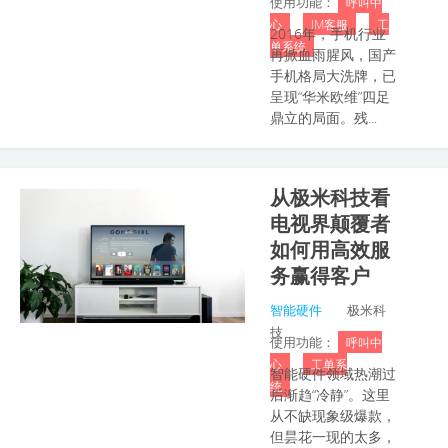
使用功能：
呼叫中
心
IM客服
工
2016年，手机行业
单系统
再掀血雨腥风，国产
手机格局大洗牌，已
呈现“华米欧维”四足
鼎立的局面。残...
从极米科技看
电视界颠覆者
如何用高效服
务赢得客户
智能硬件
极米科
技
使用功能：
呼叫中
心
工单系
智能硬件领域热潮过
统
后渐趋“冷静”。这里
从不缺现象级爆款，
但昙花一现的太多，