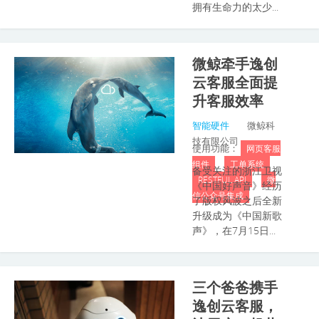
拥有生命力的太少...
微鲸牵手逸创
云客服全面提
升客服效率
智能硬件
微鲸科
技有限公司
使用功能：
网页客服
组件
工单系统
备受关注的浙江卫视
RESTFUL API
微
《中国好声音》经历
信公众号集成
了版权风波之后全新
升级成为《中国新歌
声》，在7月15日...
三个爸爸携手
逸创云客服，